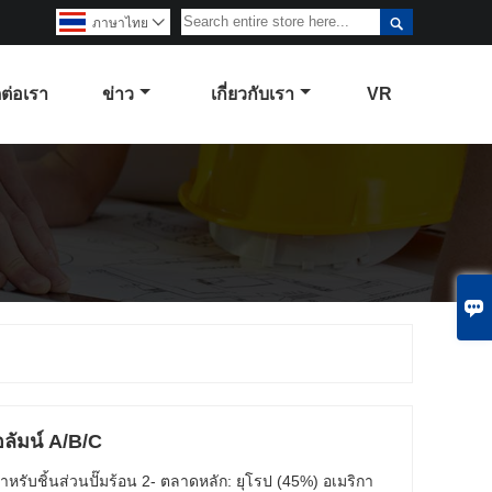

ภาษาไทย

ดต่อเรา
ข่าว
เกี่ยวกับเรา
VR

อลัมน์ A/B/C
รับชิ้นส่วนปั๊มร้อน 2- ตลาดหลัก: ยุโรป (45%) อเมริกา