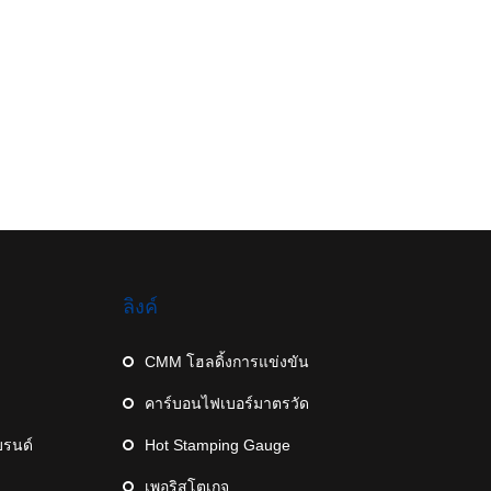
ลิงค์
CMM โฮลดิ้งการแข่งขัน
คาร์บอนไฟเบอร์มาตรวัด
บรนด์
Hot Stamping Gauge
เพอริสโตเกจ