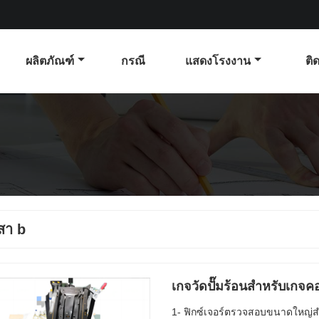
ผลิตภัณฑ์
กรณี
แสดงโรงงาน
ติ
สา b
เกจวัดปั๊มร้อนสำหรับเกจค
1- ฟิกซ์เจอร์ตรวจสอบขนาดใหญ่สำห