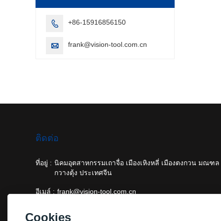
+86-15916856150

frank@vision-tool.com.cn

ติดต่อ
ที่อยู่ :
นิคมอุตสาหกรรมเถาจื่อ เมืองเหิงหลี่ เมืองตงกวน มณฑล
กวางตุ้ง ประเทศจีน
อีเมล์ :
frank@vision-tool.com.cn
โทรศัพท์ :
+86-15916856150
Cookies