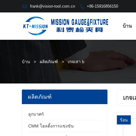

frank@vision-tool.com.cn
+86-15916856150

บ้าน
บ้าน
>
ผลิตภัณฑ์
>
เกจเสา b
ผลิตภัณฑ์
เกจเ
ลูกบาศก์
ร้อน
CMM โฮลดิ้งการแข่งขัน