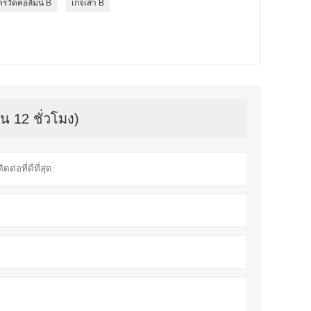
รวัดคอลัมน์ B
เกจเสา B
น 12 ชั่วโมง)