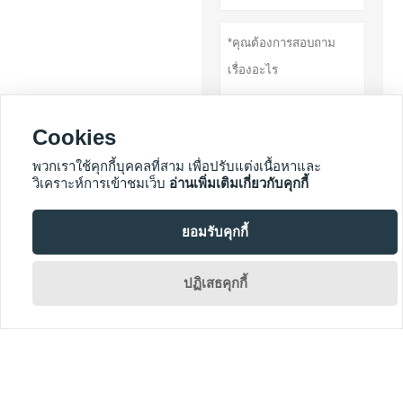
Cookies
พวกเราใช้คุกกี้บุคคลที่สาม เพื่อปรับแต่งเนื้อหาและ
เสนอ
วิเคราะห์การเข้าชมเว็บ
อ่านเพิ่มเติมเกี่ยวกับคุกกี้
นโยบายความ
ยอมรับคุกกี้
เป็นส่วนตัว

ปฏิเสธคุกกี้
บริการเพิ่มเติม






สงวนลิขสิทธิ์โดย 2019 DONGGUAN MISSION GAUGE & FIXTURE