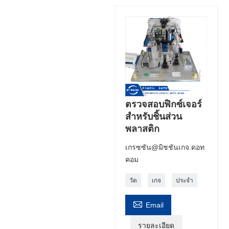
ตรวจสอบฟิกซ์เจอร์
สำหรับชิ้นส่วน
พลาสติก
เกรซซัน@มิชชันเกจ.ดอท
คอม
วัด
เกจ
ประจำ

Email
รายละเอียด